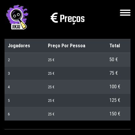
Preços
Jogadores
Preço Por Pessoa
Total
50 €
2
25 €
75 €
3
25 €
100 €
4
25 €
125 €
5
25 €
150 €
6
25 €